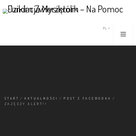
PL
START
/
AKTUALNOŚCI
/
POST Z FACEBOOKA
/
ZAJĘCZY ALERT!!