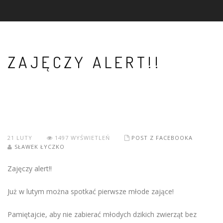
ZAJĘCZY ALERT!!
21
LUTY
1497 WYŚWIETLEŃ
POST Z FACEBOOKA
SŁAWEK ŁYCZKO
Zajęczy alert‼️
Już w lutym można spotkać pierwsze młode zające!
Pamiętajcie, aby nie zabierać młodych dzikich zwierząt bez