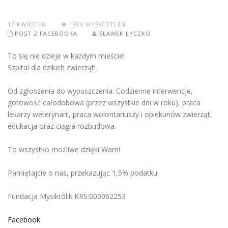
17
KWIECIEŃ
1903 WYŚWIETLEŃ
POST Z FACEBOOKA
SŁAWEK ŁYCZKO
To się nie dzieje w każdym mieście!
Szpital dla dzikich zwierząt!
Od zgłoszenia do wypuszczenia. Codzienne interwencje,
gotowość całodobowa (przez wszystkie dni w roku), praca
lekarzy weterynarii, praca wolontariuszy i opiekunów zwierząt,
edukacja oraz ciągła rozbudowa.
To wszystko możliwe dzięki Wam!
Pamiętajcie o nas, przekazując 1,5% podatku.
Fundacja Mysikrólik KRS:000062253
Facebook