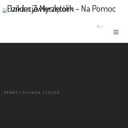
PL
START
/
SŁAWEK ŁYCZKO