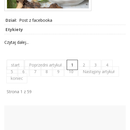
Dział:
Post z facebooka
Etykiety
Czytaj dalej...
start
Poprzedni artykuł
1
2
3
4
5
6
7
8
9
10
Następny artykuł
koniec
Strona 1 z 59