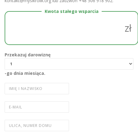
kontakt@mysikrolik.org lub zadzwoń +48 506 918 902.
Kwota stałego wsparcia
zł
Przekazuj darowiznę
-go dnia miesiąca.