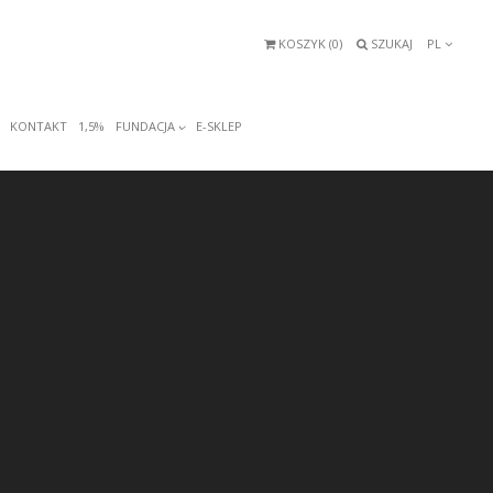
KOSZYK (
0
)
SZUKAJ
PL
KONTAKT
1,5%
FUNDACJA
E-SKLEP