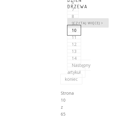
DZIEŃ
6
DRZEWA
7
8
9
CZYTAJ WIĘCEJ
10
11
12
13
14
Następny
artykuł
koniec
Strona
10
z
65