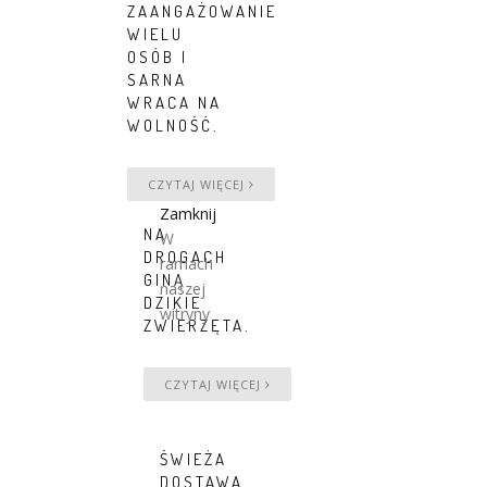
ZAANGAŻOWANIE
WIELU
OSÓB I
SARNA
WRACA NA
WOLNOŚĆ.
CZYTAJ WIĘCEJ
Zamknij
NA
W
DROGACH
ramach
GINĄ
naszej
DZIKIE
witryny
ZWIERZĘTA.
CZYTAJ WIĘCEJ
ŚWIEŻA
DOSTAWA